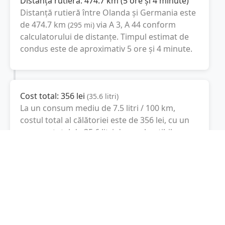
Distanța rutieră:
474.7
km
(
5 ore și 4 minute
)
Distanță rutieră între
Olanda
și
Germania
este
de
474.7
km
via A 3, A 44
conform
(
295
mi
)
calculatorului de distanțe. Timpul estimat de
condus este de aproximativ
5 ore și 4 minute
.
Cost total:
356
lei
(
35.6
litri
)
La un consum mediu de
7.5 litri / 100 km
,
costul total al călătoriei este de
356
lei
, cu un
consum total de
35.6
litri
de combustibil.
Germania
Berlin, Germania
Latitudine:
51.1657
(51° 9' 56.52" N)
Longitudine:
10.4515
(10° 27' 5.4" E)