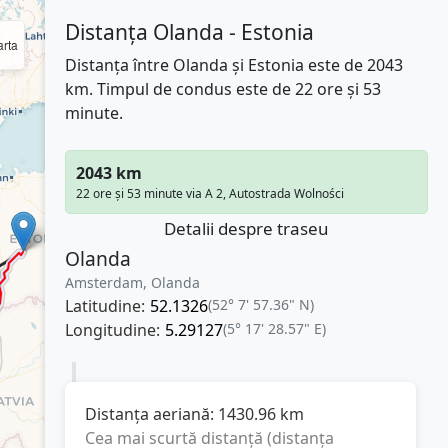
Distanța Olanda - Estonia
rta
Distanța între Olanda și Estonia este de 2043
km. Timpul de condus este de 22 ore și 53
minute.
2043 km
22 ore și 53 minute via A 2, Autostrada Wolności
Detalii despre traseu
Olanda
Amsterdam, Olanda
Latitudine:
52.1326
(52° 7' 57.36" N)
Longitudine:
5.29127
(5° 17' 28.57" E)
Distanța aeriană:
1430.96
km
Cea mai scurtă distanță (distanța