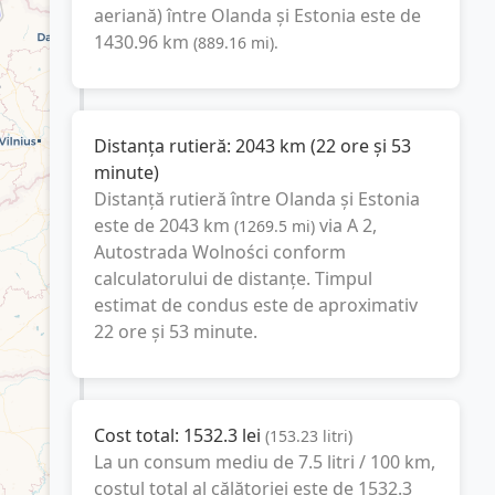
aeriană) între
Olanda
și
Estonia
este de
1430.96
km
(
889.16
mi
).
Distanța rutieră:
2043
km
(
22 ore și 53
minute
)
Distanță rutieră între
Olanda
și
Estonia
este de
2043
km
via A 2,
(
1269.5
mi
)
Autostrada Wolności
conform
calculatorului de distanțe. Timpul
estimat de condus este de aproximativ
22 ore și 53 minute
.
Cost total:
1532.3
lei
(
153.23
litri
)
La un consum mediu de
7.5 litri / 100 km
,
costul total al călătoriei este de
1532.3