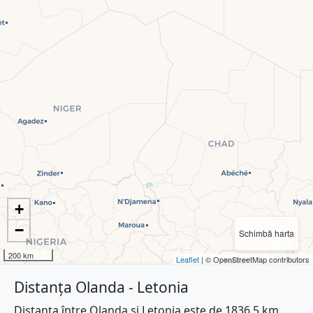
+
−
Schimbă harta
200 km
Leaflet
| © OpenStreetMap contributors
Distanța Olanda - Letonia
Distanța între Olanda și Letonia este de 1836.5 km.