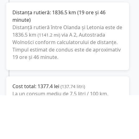
Distanța rutieră:
1836.5
km
(
19 ore și 46
minute
)
Distanță rutieră între
Olanda
și
Letonia
este de
1836.5
km
via A 2, Autostrada
(
1141.2
mi
)
Wolności
conform calculatorului de distanțe.
Timpul estimat de condus este de aproximativ
19 ore și 46 minute
.
Cost total:
1377.4
lei
(
137.74
litri
)
La un consum mediu de
7.5 litri / 100 km
,
costul total al călătoriei este de
1377.4
lei
, cu
un consum total de
137.74
litri
de combustibil.