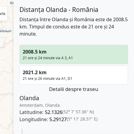
Distanța Olanda - România
rta
Distanța între Olanda și România este de 2008.5
km. Timpul de condus este de 21 ore și 24
minute.
2008.5 km
21 ore și 24 minute via A 3, A1
2021.2 km
21 ore și 26 minute via A1, D1
Detalii despre traseu
Olanda
Amsterdam, Olanda
Latitudine:
52.1326
(52° 7' 57.36" N)
Longitudine:
5.29127
(5° 17' 28.57" E)