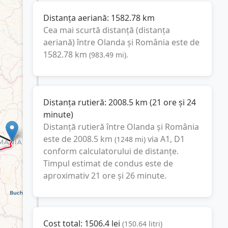
Distanța aeriană:
1582.78
km
Cea mai scurtă distanță (distanța
aeriană) între
Olanda
și
România
este de
1582.78
km
(
983.49
mi
).
Distanța rutieră:
2008.5
km
(
21 ore și 24
minute
)
Distanță rutieră între
Olanda
și
România
este de
2008.5
km
via A1, D1
(
1248
mi
)
conform calculatorului de distanțe.
Timpul estimat de condus este de
aproximativ
21 ore și 26 minute
.
Cost total:
1506.4
lei
(
150.64
litri
)