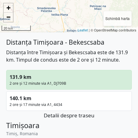
+
−
Schimbă harta
20 km
Leaflet
| © OpenStreetMap contributors
Distanța Timișoara - Bekescsaba
Distanța între Timișoara și Bekescsaba este de 131.9
km. Timpul de condus este de 2 ore și 12 minute.
131.9 km
2 ore și 12 minute via A1, DJ709B
140.1 km
2 ore și 17 minute via A1, 4434
Detalii despre traseu
Timișoara
Timiș, Romania