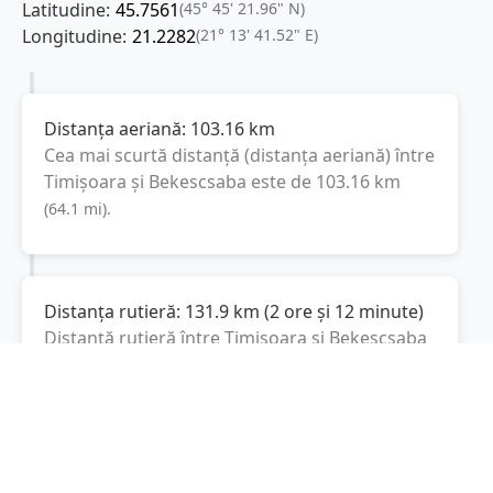
Latitudine:
45.7561
(45° 45' 21.96" N)
Longitudine:
21.2282
(21° 13' 41.52" E)
Distanța aeriană:
103.16
km
Cea mai scurtă distanță (distanța aeriană) între
Timișoara
și
Bekescsaba
este de
103.16
km
(
64.1
mi
).
Distanța rutieră:
131.9
km
(
2 ore și 12 minute
)
Distanță rutieră între
Timișoara
și
Bekescsaba
este de
131.9
km
via A1, 4434
conform
(
82
mi
)
calculatorului de distanțe. Timpul estimat de
condus este de aproximativ
2 ore și 17 minute
.