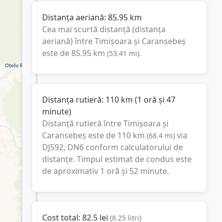
Distanța aeriană:
85.95
km
Cea mai scurtă distanță (distanța
aeriană) între
Timișoara
și
Caransebeș
este de
85.95
km
(
53.41
mi
).
Distanța rutieră:
110
km
(
1 oră și 47
minute
)
Distanță rutieră între
Timișoara
și
Caransebeș
este de
110
km
via
(
68.4
mi
)
DJ592, DN6
conform calculatorului de
distanțe. Timpul estimat de condus este
de aproximativ
1 oră și 52 minute
.
Cost total:
82.5
lei
(
8.25
litri
)