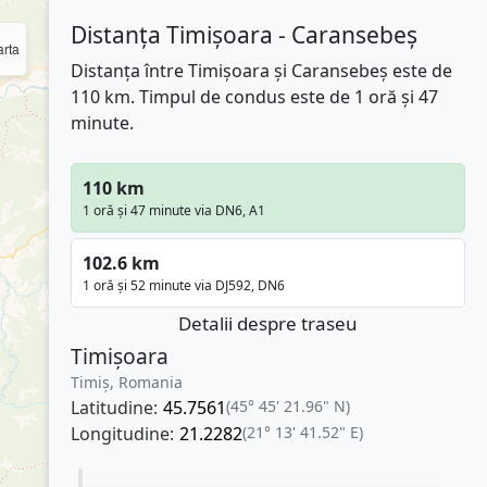
Distanța Timișoara - Caransebeș
rta
Distanța între Timișoara și Caransebeș este de
110 km. Timpul de condus este de 1 oră și 47
minute.
110 km
1 oră și 47 minute via DN6, A1
102.6 km
1 oră și 52 minute via DJ592, DN6
Detalii despre traseu
Timișoara
Timiș, Romania
Latitudine:
45.7561
(45° 45' 21.96" N)
Longitudine:
21.2282
(21° 13' 41.52" E)