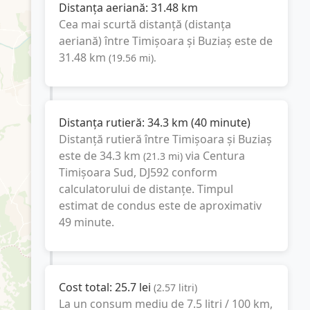
Distanța aeriană:
31.48
km
Cea mai scurtă distanță (distanța
aeriană) între
Timișoara
și
Buziaș
este de
31.48
km
(
19.56
mi
).
Distanța rutieră:
34.3
km
(
40 minute
)
Distanță rutieră între
Timișoara
și
Buziaș
este de
34.3
km
via Centura
(
21.3
mi
)
Timișoara Sud, DJ592
conform
calculatorului de distanțe. Timpul
estimat de condus este de aproximativ
49 minute
.
Cost total:
25.7
lei
(
2.57
litri
)
La un consum mediu de
7.5 litri / 100 km
,