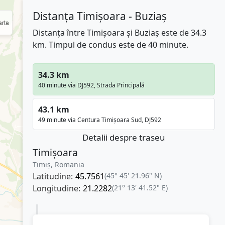
Distanța Timișoara - Buziaș
rta
Distanța între Timișoara și Buziaș este de 34.3
km. Timpul de condus este de 40 minute.
34.3 km
40 minute via DJ592, Strada Principală
43.1 km
49 minute via Centura Timișoara Sud, DJ592
Detalii despre traseu
Timișoara
Timiș, Romania
Latitudine:
45.7561
(45° 45' 21.96" N)
Longitudine:
21.2282
(21° 13' 41.52" E)