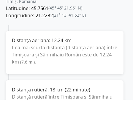
Timiș, Romania
Latitudine:
45.7561
(45° 45' 21.96" N)
Longitudine:
21.2282
(21° 13' 41.52" E)
Distanța aeriană:
12.24
km
Cea mai scurtă distanță (distanța aeriană) între
Timișoara
și
Sânmihaiu Român
este de
12.24
km
(
7.6
mi
).
Distanța rutieră:
18
km
(
22 minute
)
Distanță rutieră între
Timișoara
și
Sânmihaiu
Român
este de
18
km
via Strada
(
11.2
mi
)
Polonă, DJ591
conform calculatorului de
distanțe. Timpul estimat de condus este de
aproximativ
22 minute
.