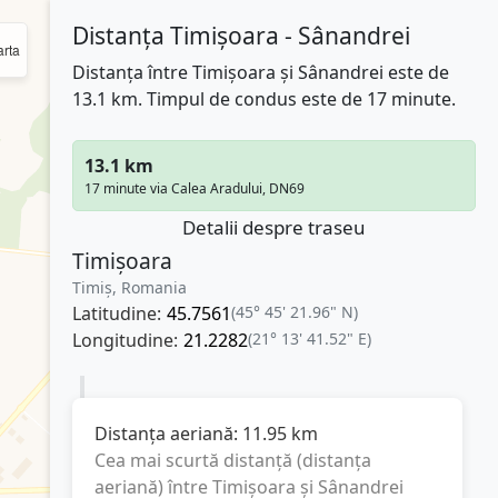
Distanța Timișoara - Sânandrei
rta
Distanța între Timișoara și Sânandrei este de
13.1 km. Timpul de condus este de 17 minute.
13.1 km
17 minute via Calea Aradului, DN69
Detalii despre traseu
Timișoara
Timiș, Romania
Latitudine:
45.7561
(45° 45' 21.96" N)
Longitudine:
21.2282
(21° 13' 41.52" E)
Distanța aeriană:
11.95
km
Cea mai scurtă distanță (distanța
aeriană) între
Timișoara
și
Sânandrei