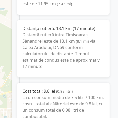
este de
11.95
km
(
7.43
mi
).
Distanța rutieră:
13.1
km
(
17 minute
)
Distanță rutieră între
Timișoara
și
Sânandrei
este de
13.1
km
via
(
8.1
mi
)
Calea Aradului, DN69
conform
calculatorului de distanțe. Timpul
estimat de condus este de aproximativ
17 minute
.
Cost total:
9.8
lei
(
0.98
litri
)
La un consum mediu de
7.5 litri / 100 km
,
costul total al călătoriei este de
9.8
lei
, cu
un consum total de
0.98
litri
de
combustibil.