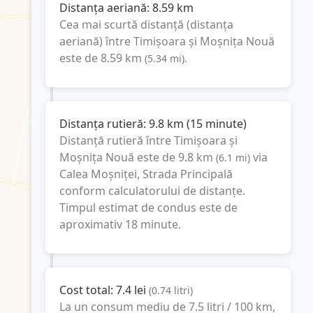
Distanța aeriană:
8.59
km
Cea mai scurtă distanță (distanța
aeriană) între
Timișoara
și
Moșnița Nouă
este de
8.59
km
(
5.34
mi
).
Distanța rutieră:
9.8
km
(
15 minute
)
Distanță rutieră între
Timișoara
și
Moșnița Nouă
este de
9.8
km
via
(
6.1
mi
)
Calea Moșniței, Strada Principală
conform calculatorului de distanțe.
Timpul estimat de condus este de
aproximativ
18 minute
.
Cost total:
7.4
lei
(
0.74
litri
)
La un consum mediu de
7.5 litri / 100 km
,