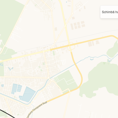
Schimbă ha