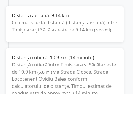
Distanța aeriană:
9.14
km
Cea mai scurtă distanță (distanța aeriană) între
Timișoara
și
Săcălaz
este de
9.14
km
(
5.68
mi
).
Distanța rutieră:
10.9
km
(
14 minute
)
Distanță rutieră între
Timișoara
și
Săcălaz
este
de
10.9
km
via Strada Cloșca, Strada
(
6.8
mi
)
Locotenent Ovidiu Balea
conform
calculatorului de distanțe. Timpul estimat de
condus este de aproximativ
14 minute
.
Cost total:
8.2
lei
(
0.82
litri
)
La un consum mediu de
7.5 litri / 100 km
,