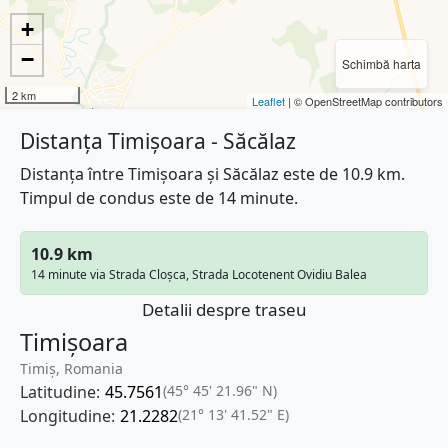
+
−
Schimbă harta
2 km
Leaflet
| © OpenStreetMap contributors
Distanța Timișoara - Săcălaz
Distanța între Timișoara și Săcălaz este de 10.9 km.
Timpul de condus este de 14 minute.
10.9 km
14 minute via Strada Cloșca, Strada Locotenent Ovidiu Balea
Detalii despre traseu
Timișoara
Timiș, Romania
Latitudine:
45.7561
(45° 45' 21.96" N)
Longitudine:
21.2282
(21° 13' 41.52" E)