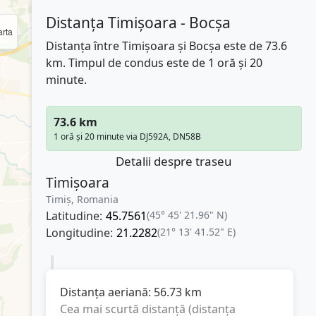
Distanța Timișoara - Bocșa
rta
Distanța între Timișoara și Bocșa este de 73.6
km. Timpul de condus este de 1 oră și 20
minute.
73.6 km
1 oră și 20 minute via DJ592A, DN58B
Detalii despre traseu
Timișoara
Timiș, Romania
Latitudine:
45.7561
(45° 45' 21.96" N)
Longitudine:
21.2282
(21° 13' 41.52" E)
Distanța aeriană:
56.73
km
Cea mai scurtă distanță (distanța