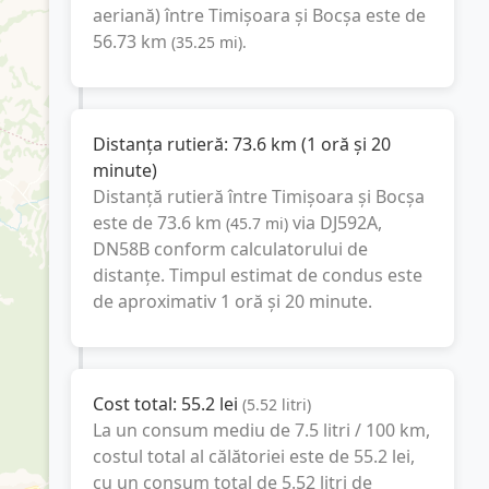
aeriană) între
Timișoara
și
Bocșa
este de
56.73
km
(
35.25
mi
).
Distanța rutieră:
73.6
km
(
1 oră și 20
minute
)
Distanță rutieră între
Timișoara
și
Bocșa
este de
73.6
km
via DJ592A,
(
45.7
mi
)
DN58B
conform calculatorului de
distanțe. Timpul estimat de condus este
de aproximativ
1 oră și 20 minute
.
Cost total:
55.2
lei
(
5.52
litri
)
La un consum mediu de
7.5 litri / 100 km
,
costul total al călătoriei este de
55.2
lei
,
cu un consum total de
5.52
litri
de