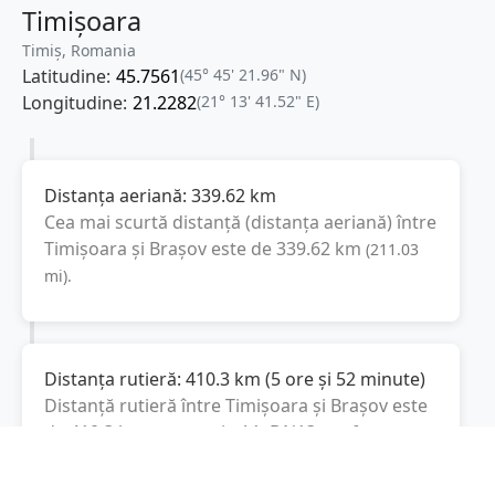
Timișoara
Timiș, Romania
Latitudine:
45.7561
(45° 45' 21.96" N)
Longitudine:
21.2282
(21° 13' 41.52" E)
Distanța aeriană:
339.62
km
Cea mai scurtă distanță (distanța aeriană) între
Timișoara
și
Brașov
este de
339.62
km
(
211.03
mi
).
Distanța rutieră:
410.3
km
(
5 ore și 52 minute
)
Distanță rutieră între
Timișoara
și
Brașov
este
de
410.3
km
via A1, DN13
conform
(
255
mi
)
calculatorului de distanțe. Timpul estimat de
condus este de aproximativ
6 ore și 55 minute
.