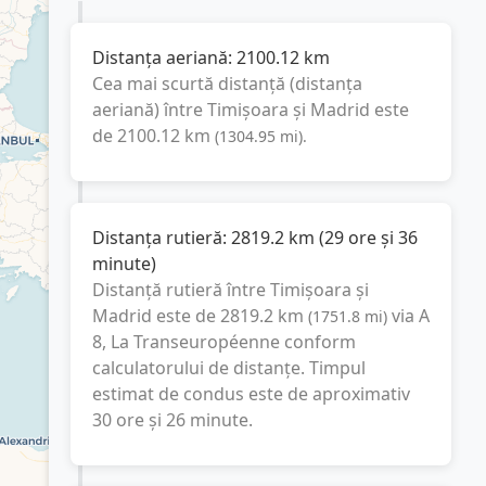
Distanța aeriană:
2100.12
km
Cea mai scurtă distanță (distanța
aeriană) între
Timișoara
și
Madrid
este
de
2100.12
km
(
1304.95
mi
).
Distanța rutieră:
2819.2
km
(
29 ore și 36
minute
)
Distanță rutieră între
Timișoara
și
Madrid
este de
2819.2
km
via A
(
1751.8
mi
)
8, La Transeuropéenne
conform
calculatorului de distanțe. Timpul
estimat de condus este de aproximativ
30 ore și 26 minute
.