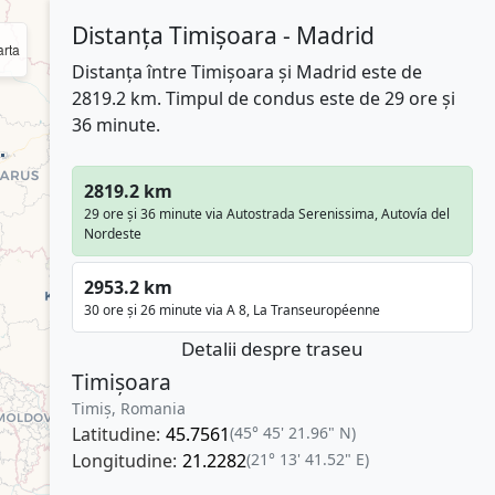
Distanța Timișoara - Madrid
rta
Distanța între Timișoara și Madrid este de
2819.2 km. Timpul de condus este de 29 ore și
36 minute.
2819.2 km
29 ore și 36 minute via Autostrada Serenissima, Autovía del
Nordeste
2953.2 km
30 ore și 26 minute via A 8, La Transeuropéenne
Detalii despre traseu
Timișoara
Timiș, Romania
Latitudine:
45.7561
(45° 45' 21.96" N)
Longitudine:
21.2282
(21° 13' 41.52" E)