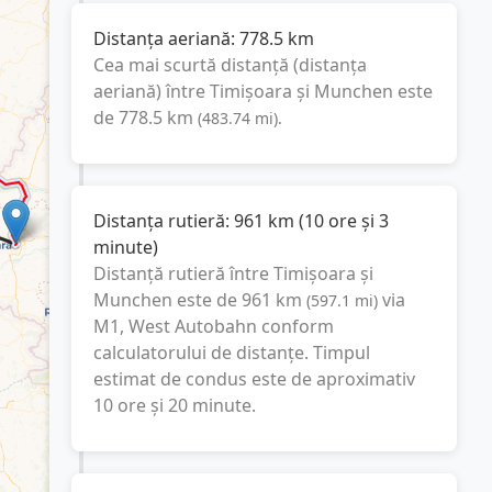
Distanța aeriană:
778.5
km
Cea mai scurtă distanță (distanța
aeriană) între
Timișoara
și
Munchen
este
de
778.5
km
(
483.74
mi
).
Distanța rutieră:
961
km
(
10 ore și 3
minute
)
Distanță rutieră între
Timișoara
și
Munchen
este de
961
km
via
(
597.1
mi
)
M1, West Autobahn
conform
calculatorului de distanțe. Timpul
estimat de condus este de aproximativ
10 ore și 20 minute
.