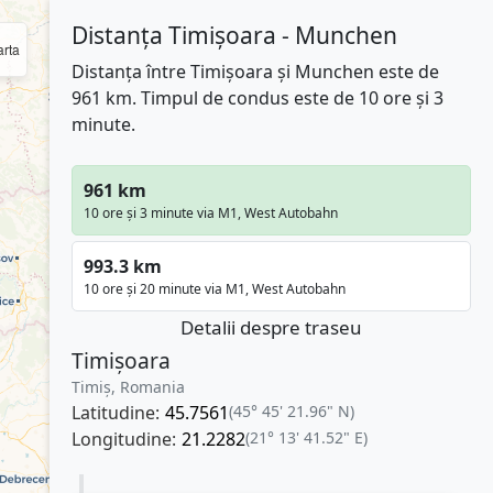
Distanța Timișoara - Munchen
rta
Distanța între Timișoara și Munchen este de
961 km. Timpul de condus este de 10 ore și 3
minute.
961 km
10 ore și 3 minute via M1, West Autobahn
993.3 km
10 ore și 20 minute via M1, West Autobahn
Detalii despre traseu
Timișoara
Timiș, Romania
Latitudine:
45.7561
(45° 45' 21.96" N)
Longitudine:
21.2282
(21° 13' 41.52" E)