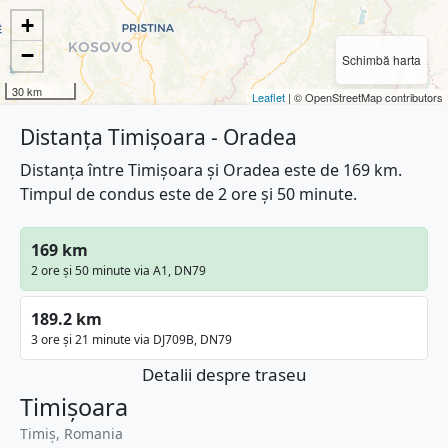
+
−
Schimbă harta
30 km
Leaflet
| © OpenStreetMap contributors
Distanța Timișoara - Oradea
Distanța între Timișoara și Oradea este de 169 km.
Timpul de condus este de 2 ore și 50 minute.
169 km
2 ore și 50 minute via A1, DN79
189.2 km
3 ore și 21 minute via DJ709B, DN79
Detalii despre traseu
Timișoara
Timiș, Romania