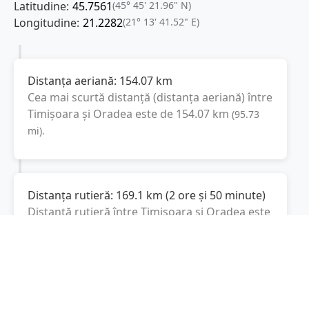
Latitudine:
45.7561
(45° 45' 21.96" N)
Longitudine:
21.2282
(21° 13' 41.52" E)
Distanța aeriană:
154.07
km
Cea mai scurtă distanță (distanța aeriană) între
Timișoara
și
Oradea
este de
154.07
km
(
95.73
mi
).
Distanța rutieră:
169.1
km
(
2 ore și 50 minute
)
Distanță rutieră între
Timișoara
și
Oradea
este
de
169.1
km
via DJ709B, DN79
conform
(
105
mi
)
calculatorului de distanțe. Timpul estimat de
condus este de aproximativ
3 ore și 21 minute
.