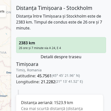
Distanța Timișoara - Stockholm
rta
Distanța între Timișoara și Stockholm este de
2383 km. Timpul de condus este de 26 ore și 7
minute.
2383 km
26 ore și 7 minute via A 24, E 4
Detalii despre traseu
Timișoara
Timiș, Romania
Latitudine:
45.7561
(45° 45' 21.96" N)
Longitudine:
21.2282
(21° 13' 41.52" E)
Distanța aeriană:
1523.9
km
Cea mai scurtă distanță (distanța