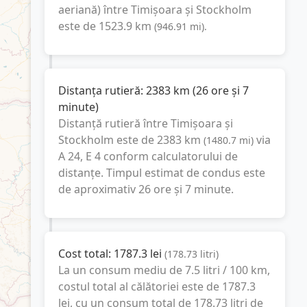
aeriană) între
Timișoara
și
Stockholm
este de
1523.9
km
(
946.91
mi
).
Distanța rutieră:
2383
km
(
26 ore și 7
minute
)
Distanță rutieră între
Timișoara
și
Stockholm
este de
2383
km
via
(
1480.7
mi
)
A 24, E 4
conform calculatorului de
distanțe. Timpul estimat de condus este
de aproximativ
26 ore și 7 minute
.
Cost total:
1787.3
lei
(
178.73
litri
)
La un consum mediu de
7.5 litri / 100 km
,
costul total al călătoriei este de
1787.3
lei
, cu un consum total de
178.73
litri
de