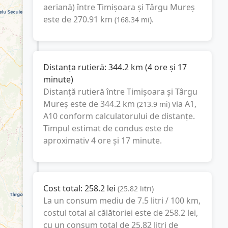
aeriană) între
Timișoara
și
Târgu Mureș
este de
270.91
km
(
168.34
mi
).
Distanța rutieră:
344.2
km
(
4 ore și 17
minute
)
Distanță rutieră între
Timișoara
și
Târgu
Mureș
este de
344.2
km
via A1,
(
213.9
mi
)
A10
conform calculatorului de distanțe.
Timpul estimat de condus este de
aproximativ
4 ore și 17 minute
.
Cost total:
258.2
lei
(
25.82
litri
)
La un consum mediu de
7.5 litri / 100 km
,
costul total al călătoriei este de
258.2
lei
,
cu un consum total de
25.82
litri
de