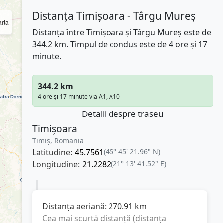
Distanța Timișoara - Târgu Mureș
rta
Distanța între Timișoara și Târgu Mureș este de
344.2 km. Timpul de condus este de 4 ore și 17
minute.
344.2 km
4 ore și 17 minute via A1, A10
Detalii despre traseu
Timișoara
Timiș, Romania
Latitudine:
45.7561
(45° 45' 21.96" N)
Longitudine:
21.2282
(21° 13' 41.52" E)
Distanța aeriană:
270.91
km
Cea mai scurtă distanță (distanța