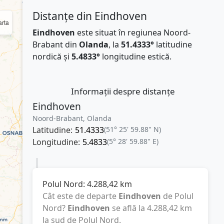
Distanțe din Eindhoven
rta
Eindhoven
este situat în regiunea Noord-
Brabant din
Olanda
, la
51.4333°
latitudine
nordică și
5.4833°
longitudine estică.
Informații despre distanțe
Eindhoven
Noord-Brabant, Olanda
Latitudine:
51.4333
(51° 25' 59.88" N)
Longitudine:
5.4833
(5° 28' 59.88" E)
Polul Nord:
4.288,42
km
Cât este de departe
Eindhoven
de Polul
Nord?
Eindhoven
se află la
4.288,42
km
la sud de Polul Nord.